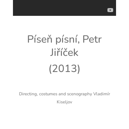
Píseň písní, Petr
Jiříček
(2013)
Directing, costumes and scenography Vladimír
Kiseljov