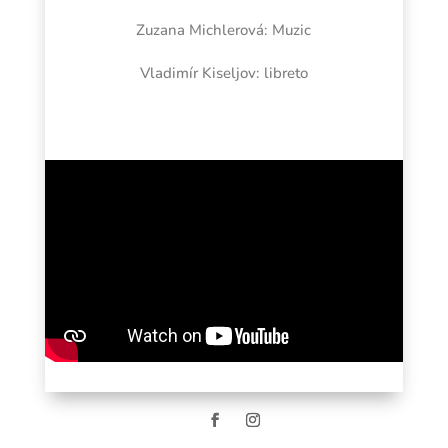
Zuzana Michlerová: Muzic
Vladimír Kiseljov: libreto