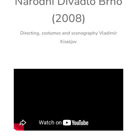
Národní Divadlo Brno
(2008)
Directing, costumes and scenography Vladimír
Kiseljov